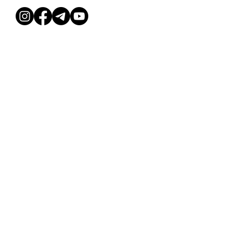
ГЛАВНАЯ
ГРАФИК
УСЛОВИЯ &
ПОЛИТИКА
О НАС
ЦЕНЫ
ЗАКРЫТЫЕ КУРСЫ
КОНТАКТЫ
СОБЫТИЯ
© Dessee Studio, 2025
Deesse Studio OÜ, 16589992
Ehitajate tee 114b, Tallinn 13517
АБОНЕМЕНТЫ
ЗАКРЫТЫЕ КУРСЫ
МЕРОПРИЯТИЯ
АРЕНДА ЗАЛА
РАСПИСАНИЕ
КОНТАКТЫ