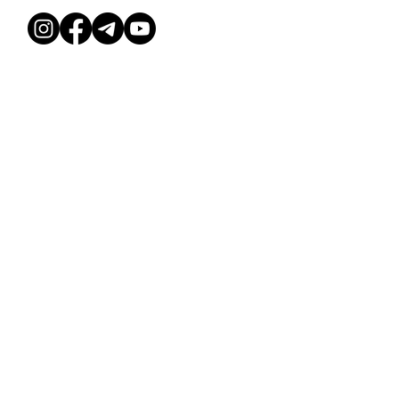
ГЛАВНАЯ
ГРАФИК
УСЛОВИЯ &
ПОЛИТИКА
О НАС
ЦЕНЫ
ЗАКРЫТЫЕ КУРСЫ
КОНТАКТЫ
СОБЫТИЯ
© Dessee Studio, 2025
Deesse Studio OÜ, 16589992
Ehitajate tee 114b, Tallinn 13517
АБОНЕМЕНТЫ
ЗАКРЫТЫЕ КУРСЫ
МЕРОПРИЯТИЯ
АРЕНДА ЗАЛА
РАСПИСАНИЕ
КОНТАКТЫ