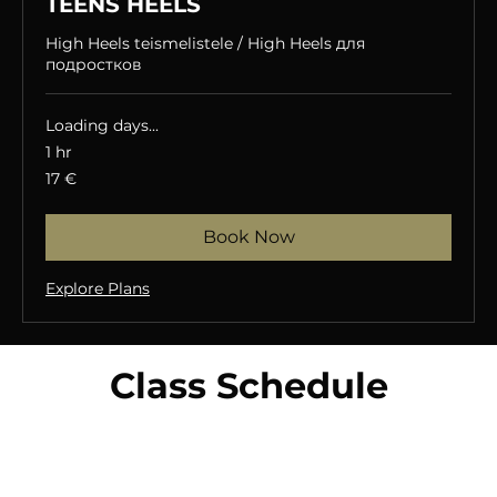
TEENS HEELS
High Heels teismelistele / High Heels для
подростков
Loading days...
1 hr
17
17 €
eurot
Book Now
Explore Plans
Class Schedule